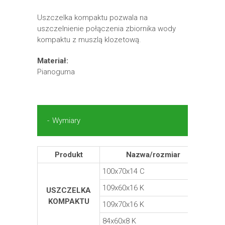
Uszczelka kompaktu pozwala na
uszczelnienie połączenia zbiornika wody
kompaktu z muszlą klozetową.
Materiał:
Pianoguma
Wymiary
Produkt
Nazwa/rozmiar
M
100x70x14 C
Pia
109x60x16 K
Pia
USZCZELKA
KOMPAKTU
109x70x16 K
Pia
84x60x8 K
Pia