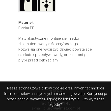
Materiał:
Pianka PE
Maty akustyczne montuje się między
zbiornikiem wody a ścianą/podłogą.
Pozwalają one wyciszyć dźwięki powstające
na skutek przepływu wody, oraz chronią
płytki przed pęknięciami.
Nasza strona używa plików cookie oraz innych technologii
Admet 2026
(m.in. do celów analitycznych i marketingowych). Kontynuując
tel.
17 774 81 44
przeglądanie, wyrażasz zgodę na ich użycie. Czy wyrażasz
fax.
17 774 81 45
zgodę?
e-mail.
biuro@admet.com.pl