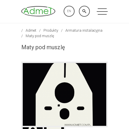
EN
Admet
Produkty
Armatura instalacyjna
Maty pod muszlę
Maty pod muszlę